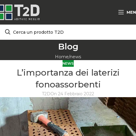
MEN
Blog
Home
news
NEWS
L’importanza dei laterizi
fonoassorbenti
T2D
On 24 Febbraio 2022