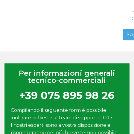
C
Su
Per informazioni generali
tecnico-commerciali
+39 075 895 98 26
Compilando il seguente form è possibile
inoltrare richieste al team di supporto T2D.
I nostri esperti sono a vostra disposizione e
risponderanno nel più breve tempo possibile.