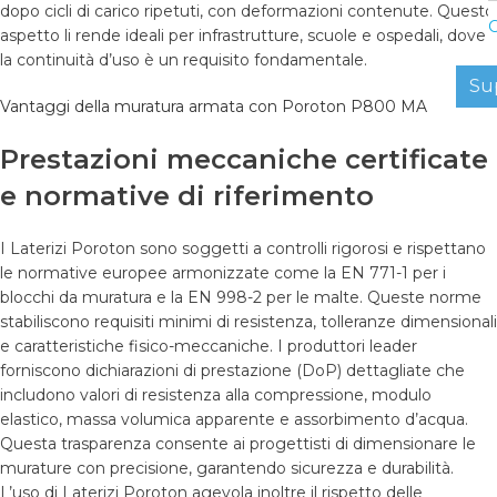
dopo cicli di carico ripetuti, con deformazioni contenute. Questo
C
aspetto li rende ideali per infrastrutture, scuole e ospedali, dove
la continuità d’uso è un requisito fondamentale.
Su
Vantaggi della muratura armata con Poroton P800 MA
Prestazioni meccaniche certificate
e normative di riferimento
I Laterizi Poroton sono soggetti a controlli rigorosi e rispettano
le normative europee armonizzate come la EN 771-1 per i
blocchi da muratura e la EN 998-2 per le malte. Queste norme
stabiliscono requisiti minimi di resistenza, tolleranze dimensionali
e caratteristiche fisico-meccaniche. I produttori leader
forniscono dichiarazioni di prestazione (DoP) dettagliate che
includono valori di resistenza alla compressione, modulo
elastico, massa volumica apparente e assorbimento d’acqua.
Questa trasparenza consente ai progettisti di dimensionare le
murature con precisione, garantendo sicurezza e durabilità.
L’uso di Laterizi Poroton agevola inoltre il rispetto delle