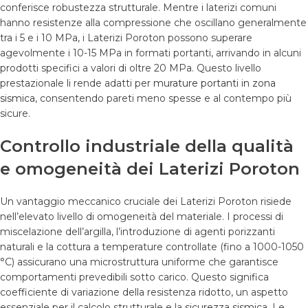
conferisce robustezza strutturale. Mentre i laterizi comuni
hanno resistenze alla compressione che oscillano generalmente
tra i 5 e i 10 MPa, i Laterizi Poroton possono superare
agevolmente i 10-15 MPa in formati portanti, arrivando in alcuni
prodotti specifici a valori di oltre 20 MPa. Questo livello
prestazionale li rende adatti per
murature portanti in zona
sismica
, consentendo pareti meno spesse e al contempo più
sicure.
Controllo industriale della qualità
e omogeneità dei Laterizi Poroton
Un vantaggio meccanico cruciale dei Laterizi Poroton risiede
nell’elevato livello di omogeneità del materiale. I processi di
miscelazione dell’argilla, l’introduzione di agenti porizzanti
naturali e la cottura a temperature controllate (fino a 1000-1050
°C) assicurano una microstruttura uniforme che garantisce
comportamenti prevedibili sotto carico. Questo significa
coefficiente di variazione della resistenza ridotto, un aspetto
essenziale per il calcolo strutturale e la
sicurezza sismica
. Le