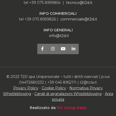
tel +39 075 8959854 |
tecnico@t2d.it
INFO COMMERCIALI
tel +39 075 8959826 |
commerciale@t2d.it
INFO GENERALI
info@t2d.it
© 2023 T2D spa Unipersonale – tutti i diritti riservati | p.iva
04472680232 | +39 045 8952111 | t2@tcla.it
Privacy Policy
-
Cookie Policy
-
Normativa Privacy
Whistleblowing
-
Canali di segnalazioni Whistleblowing
-
Area
privata
Realizzato da
MG Group Italia