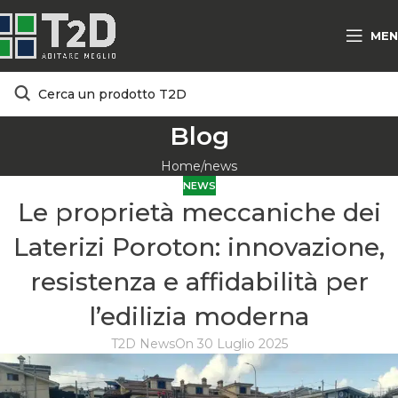
MEN
Blog
Home
news
NEWS
Le proprietà meccaniche dei
Laterizi Poroton: innovazione,
resistenza e affidabilità per
l’edilizia moderna
T2D News
On 30 Luglio 2025