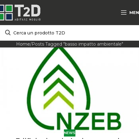
MEN
Home
Posts Tagged "basso impatto ambientale"
NEWS