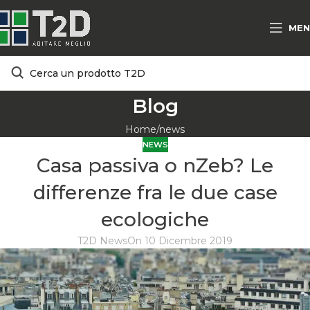
MEN
Blog
Home
news
NEWS
Casa passiva o nZeb? Le
differenze fra le due case
ecologiche
T2D News
On 10 Dicembre 2019