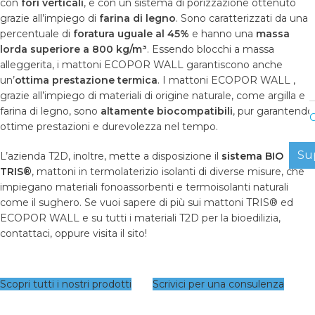
con
fori verticali
, e con un sistema di porizzazione ottenuto
grazie all’impiego di
farina di legno
. Sono caratterizzati da una
percentuale di
foratura uguale al 45%
e hanno una
massa
lorda superiore a 800 kg/m³
. Essendo blocchi a massa
alleggerita, i mattoni ECOPOR WALL garantiscono anche
un’
ottima prestazione termica
. I mattoni ECOPOR WALL ,
grazie all’impiego di materiali di origine naturale, come argilla e
farina di legno, sono
altamente biocompatibili
, pur garantendo
C
ottime prestazioni e durevolezza nel tempo.
Su
L’azienda T2D, inoltre, mette a disposizione il
sistema BIO
TRIS®
, mattoni in termolaterizio isolanti di diverse misure, che
impiegano materiali fonoassorbenti e termoisolanti naturali
come il sughero. Se vuoi sapere di più sui mattoni TRIS® ed
ECOPOR WALL e su tutti i materiali T2D per la bioedilizia,
contattaci, oppure visita il sito!
Scopri tutti i nostri prodotti
Scrivici per una consulenza