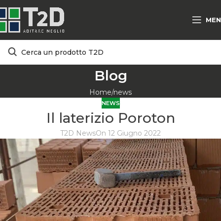
MEN
Blog
Home
news
NEWS
Il laterizio Poroton
T2D News
On 12 Giugno 2022