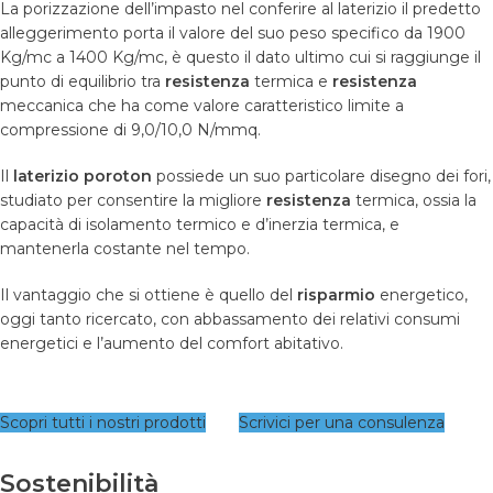
La porizzazione dell’impasto nel conferire al laterizio il predetto
alleggerimento porta il valore del suo peso specifico da 1900
Kg/mc a 1400 Kg/mc, è questo il dato ultimo cui si raggiunge il
punto di equilibrio tra
resistenza
termica e
resistenza
meccanica che ha come valore caratteristico limite a
compressione di 9,0/10,0 N/mmq.
Il
laterizio poroton
possiede un suo particolare disegno dei fori,
studiato per consentire la migliore
resistenza
termica, ossia la
capacità di isolamento termico e d’inerzia termica, e
mantenerla costante nel tempo.
Il vantaggio che si ottiene è quello del
risparmio
energetico,
oggi tanto ricercato, con abbassamento dei relativi consumi
energetici e l’aumento del comfort abitativo.
Scopri tutti i nostri prodotti
Scrivici per una consulenza
Sostenibilità