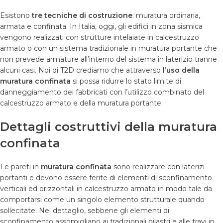
Esistono
tre tecniche di costruzione
: muratura ordinaria,
armata e confinata. In Italia, oggi, gli edifici in zona sismica
vengono realizzati con strutture intelaiate in calcestruzzo
armato o con un sistema tradizionale in muratura portante che
non prevede armature all’interno del sistema in laterizio tranne
alcuni casi. Noi di T2D crediamo che attraverso
l
’
uso della
muratura confinata
si possa ridurre lo stato limite di
danneggiamento dei fabbricati con l’utilizzo combinato del
calcestruzzo armato e della muratura portante
Dettagli costruttivi della muratura
confinata
Le pareti in
muratura confinata
sono realizzare con laterizi
portanti e devono essere ferite di elementi di sconfinamento
verticali ed orizzontali in calcestruzzo armato in modo tale da
comportarsi come un singolo elemento strutturale quando
sollecitate. Nel dettaglio, sebbene gli elementi di
sconfinamento assomigliano ai tradizionali pilastri e alle travi in