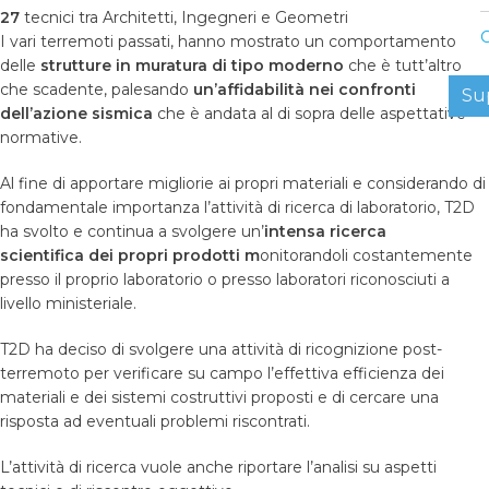
27
tecnici tra Architetti, Ingegneri e Geometri
C
I vari terremoti passati, hanno mostrato un comportamento
delle
strutture in muratura di tipo moderno
che è tutt’altro
che scadente, palesando
un
’
affidabilit
à
nei confronti
Su
dell
’
azione sismica
che è andata al di sopra delle aspettative
normative.
Al fine di apportare migliorie ai propri materiali e considerando di
fondamentale importanza l’attività di ricerca di laboratorio, T2D
ha svolto e continua a svolgere un’
intensa ricerca
scientifica
dei propri prodotti
m
onitorandoli costantemente
presso il proprio laboratorio o presso laboratori riconosciuti a
livello ministeriale.
T2D ha deciso di svolgere una attività di ricognizione post-
terremoto per verificare su campo l’effettiva efficienza dei
materiali e dei sistemi costruttivi proposti e di cercare una
risposta ad eventuali problemi riscontrati.
L’attività di ricerca vuole anche riportare l’analisi su aspetti