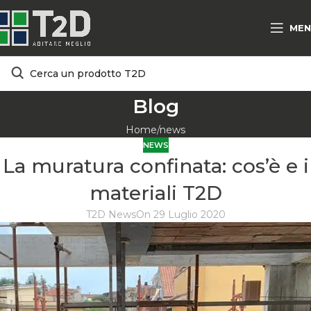
MEN
Blog
Home
news
NEWS
La muratura confinata: cos’è e i
materiali T2D
T2D News
On 29 Luglio 2020