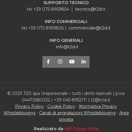
SUPPORTO TECNICO
tel +39 075 8959854 |
tecnico@t2d.it
INFO COMMERCIALI
tel +39 075 8959826 |
commerciale@t2d.it
INFO GENERALI
info@t2d.it
© 2023 T2D spa Unipersonale – tutti i diritti riservati | p.iva
04472680232 | +39 045 8952111 | t2@tcla.it
Privacy Policy
-
Cookie Policy
-
Normativa Privacy
Whistleblowing
-
Canali di segnalazioni Whistleblowing
-
Area
privata
Realizzato da
MG Group Italia