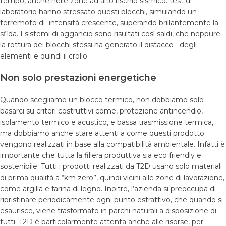
tempo, anche nelle zone ad alto rischio sismico. test di
laboratorio hanno stressato questi blocchi, simulando un
terremoto di intensità crescente, superando brillantemente la
sfida. I sistemi di aggancio sono risultati così saldi, che neppure
la rottura dei blocchi stessi ha generato il distacco degli
elementi e quindi il crollo.
Non solo prestazioni energetiche
Quando scegliamo un blocco termico, non dobbiamo solo
basarci su criteri costruttivi come, protezione antincendio,
isolamento termico e acustico, e bassa trasmissione termica,
ma dobbiamo anche stare attenti a come questi prodotto
vengono realizzati in base alla compatibilità ambientale. Infatti è
importante che tutta la filiera produttiva sia eco friendly e
sostenibile. Tutti i prodotti realizzati da T2D usano solo materiali
di prima qualità a “km zero”, quindi vicini alle zone di lavorazione,
come argilla e farina di legno. Inoltre, l’azienda si preoccupa di
ripristinare periodicamente ogni punto estrattivo, che quando si
esaurisce, viene trasformato in parchi naturali a disposizione di
tutti. T2D è particolarmente attenta anche alle risorse, per