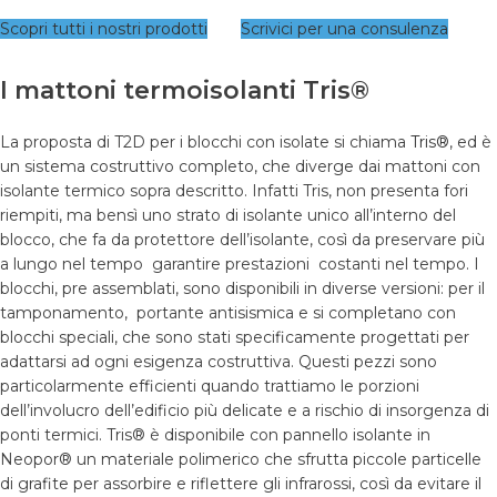
Scopri tutti i nostri prodotti
Scrivici per una consulenza
I mattoni termoisolanti Tris®
La proposta di T2D per i blocchi con isolate si chiama
Tris®
, ed è
un sistema costruttivo completo, che diverge dai mattoni con
isolante termico sopra descritto. Infatti Tris, non presenta fori
riempiti, ma bensì uno strato di isolante unico all’interno del
blocco, che fa da protettore dell’isolante, così da preservare più
a lungo nel tempo garantire prestazioni costanti nel tempo. I
blocchi, pre assemblati, sono disponibili in diverse versioni: per il
tamponamento, portante antisismica e si completano con
blocchi speciali, che sono stati specificamente progettati per
adattarsi ad ogni esigenza costruttiva. Questi pezzi sono
particolarmente efficienti quando trattiamo le porzioni
dell’involucro dell’edificio più delicate e a rischio di insorgenza di
ponti termici. Tris® è disponibile con pannello isolante in
Neopor® un materiale polimerico che sfrutta piccole particelle
di grafite per assorbire e riflettere gli infrarossi, così da evitare il