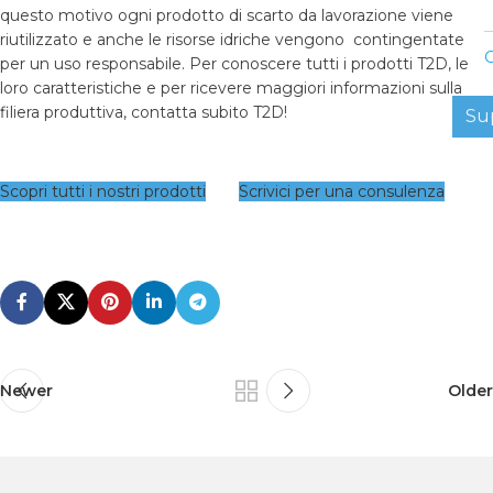
questo motivo ogni prodotto di scarto da lavorazione viene
riutilizzato e anche le risorse idriche vengono contingentate
C
per un uso responsabile. Per conoscere tutti i prodotti T2D, le
loro caratteristiche e per ricevere maggiori informazioni sulla
filiera produttiva, contatta subito T2D!
Su
Scopri tutti i nostri prodotti
Scrivici per una consulenza
Newer
Older