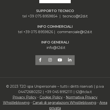
SUPPORTO TECNICO
tel +39 075 8959854 |
tecnico@t2d.it
INFO COMMERCIALI
tel +39 075 8959826 |
commerciale@t2d.it
INFO GENERALI
info@t2d.it
© 2023 T2D spa Unipersonale – tutti i diritti riservati | p.iva
04472680232 | +39 045 8952111 | t2@tcla.it
Privacy Policy
-
Cookie Policy
-
Normativa Privacy
Whistleblowing
-
Canali di segnalazioni Whistleblowing
-
Area
privata