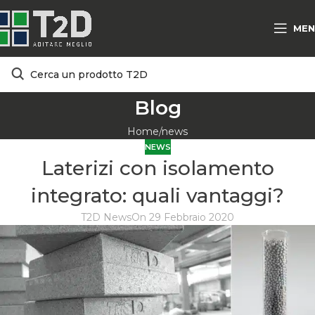
MEN
Blog
Home
news
NEWS
Laterizi con isolamento
integrato: quali vantaggi?
T2D News
On 29 Febbraio 2020