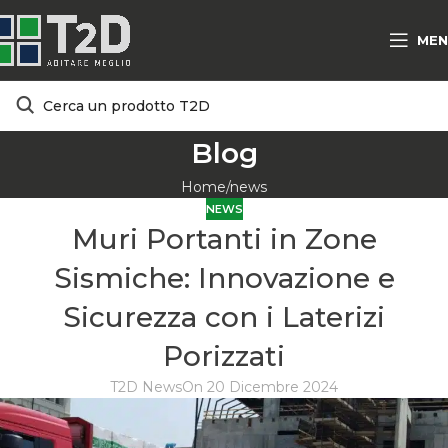
MEN
Blog
Home
news
NEWS
Muri Portanti in Zone
Sismiche: Innovazione e
Sicurezza con i Laterizi
Porizzati
T2D News
On 20 Dicembre 2024