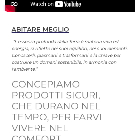
ABITARE MEGLIO
“L'essenza profonda della Terra è materia viva ed
energia, si riflette nei suoi equilibri, nei suoi elementi.
Conoscerli, plasmarli e trasformarli è la chiave per
costruire un domani sostenibile, in armonia con
l'ambiente.”
CONCEPIAMO
PRODOTTI SICURI,
CHE DURANO NEL
TEMPO, PER FARVI
VIVERE NEL
COMFORT