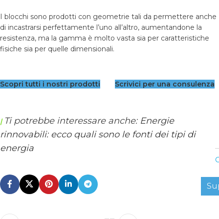
I blocchi sono prodotti con geometrie tali da permettere anche
di incastrarsi perfettamente l’uno all’altro, aumentandone la
resistenza, ma la gamma è molto vasta sia per caratteristiche
fisiche sia per quelle dimensionali.
Scopri tutti i nostri prodotti
Scrivici per una consulenza
Ti potrebbe interessare anche:
Energie
|
rinnovabili: ecco quali sono le fonti dei tipi di
energia
C
Su