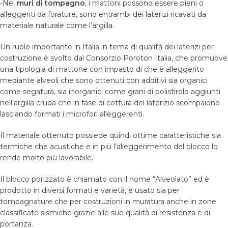
-Nei
muri di tompagno
, i mattoni possono essere pieni o
alleggeriti da forature, sono entrambi dei laterizi ricavati da
materiale naturale come l’argilla.
Un ruolo importante in Italia in tema di qualità dei laterizi per
costruzione è svolto dal Consorzio Poroton Italia, che promuove
una tipologia di mattone con impasto di che è alleggerito
mediante alveoli che sono ottenuti con additivi sia organici
come segatura, sia inorganici come grani di polistirolo aggiunti
nell’argilla cruda che in fase di cottura del laterizio scompaiono
lasciando formati i microfori alleggerenti.
Il materiale ottenuto possiede quindi ottime caratteristiche sia
termiche che acustiche e in più l’alleggerimento del blocco lo
rende molto più lavorabile.
Il blocco porizzato è chiamato con il nome “Alveolato” ed è
prodotto in diversi formati e varietà, è usato sia per
tompagnature che per costruzioni in muratura anche in zone
classificate sismiche grazie alle sue qualità di resistenza e di
portanza.