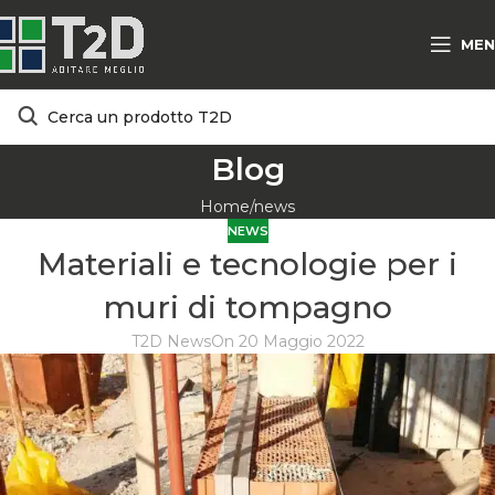
MEN
Blog
Home
news
NEWS
Materiali e tecnologie per i
muri di tompagno
T2D News
On 20 Maggio 2022