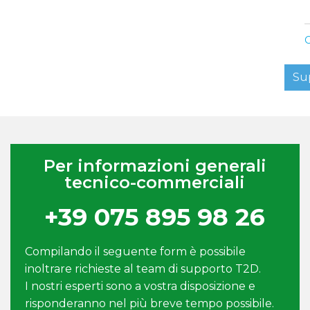
C
Su
Per informazioni generali
tecnico-commerciali
+39 075 895 98 26
Compilando il seguente form è possibile
inoltrare richieste al team di supporto T2D.
I nostri esperti sono a vostra disposizione e
risponderanno nel più breve tempo possibile.