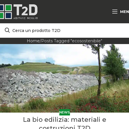
MEN
Home
Posts Tagged "ecosostenibile"
NEWS
La bio edilizia: materiali e
costruzioni T2D