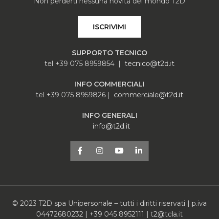
Non perderti nessuna novità del mondo T2D
ISCRIVIMI
SUPPORTO TECNICO
tel +39 075 8959854 |
tecnico@t2d.it
INFO COMMERCIALI
tel +39 075 8959826 |
commerciale@t2d.it
INFO GENERALI
info@t2d.it
© 2023 T2D spa Unipersonale – tutti i diritti riservati | p.iva
04472680232 | +39 045 8952111 | t2@tcla.it