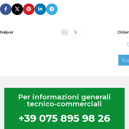
Newer
Older
C
Su
Per informazioni generali
tecnico-commerciali
+39 075 895 98 26