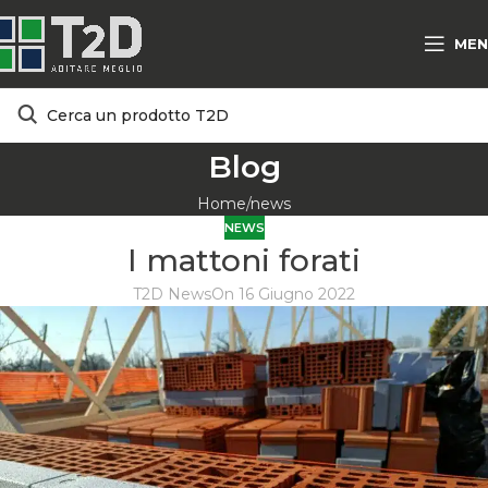
MEN
Blog
Home
news
NEWS
I mattoni forati
T2D News
On 16 Giugno 2022