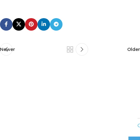
Newer
Older
C