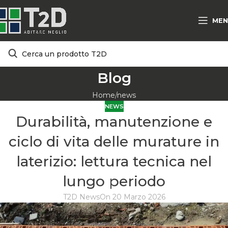
MEN
Blog
Home
news
NEWS
Durabilità, manutenzione e
ciclo di vita delle murature in
laterizio: lettura tecnica nel
lungo periodo
T2D News
On 20 Marzo 2026