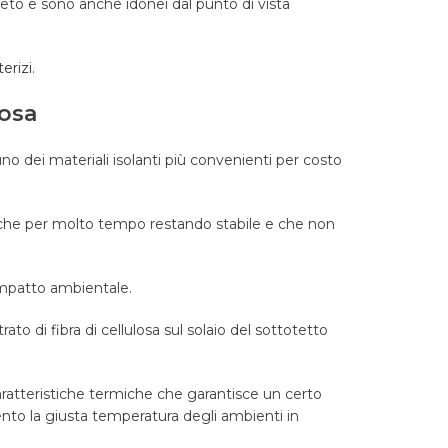
to e sono anche idonei dal punto di vista
terizi
.
losa
 uno dei materiali isolanti più convenienti per costo
tiche per molto tempo restando stabile e che non
 impatto ambientale.
ato di fibra di cellulosa sul solaio del sottotetto
caratteristiche termiche che garantisce un certo
nto la giusta temperatura degli ambienti in