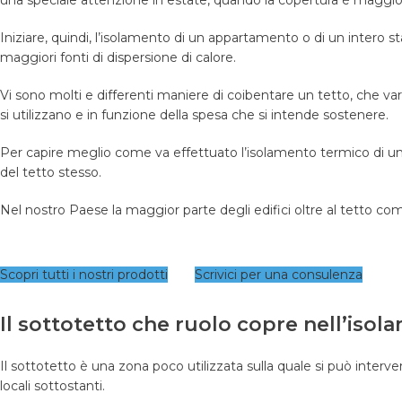
una speciale attenzione in estate, quando la copertura è maggio
Iniziare, quindi, l’isolamento di un appartamento o di un intero s
maggiori fonti di dispersione di calore.
Vi sono molti e differenti maniere di coibentare un tetto, che var
si utilizzano e in funzione della spesa che si intende sostenere.
Per capire meglio come va effettuato l’isolamento termico di un 
del tetto stesso.
Nel nostro Paese la maggior parte degli edifici oltre al tetto 
Scopri tutti i nostri prodotti
Scrivici per una consulenza
Il sottotetto che ruolo copre nell’isol
Il sottotetto è una zona poco utilizzata sulla quale si può interv
locali sottostanti.