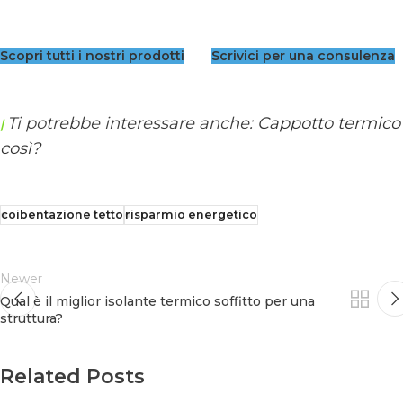
Scopri tutti i nostri prodotti
Scrivici per una consulenza
Ti potrebbe interessare anche:
Cappotto termico 
|
così?
coibentazione tetto
risparmio energetico
Newer
Qual è il miglior isolante termico soffitto per una
struttura?
Related Posts