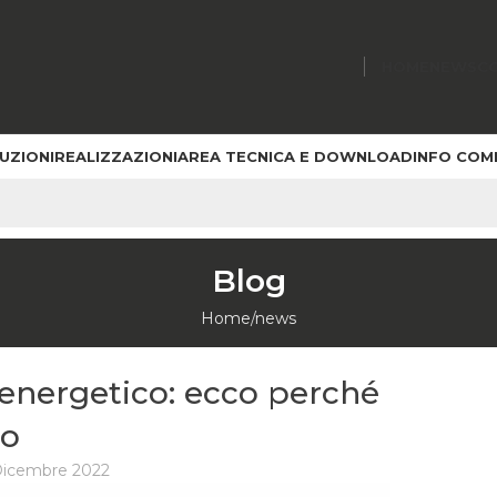
HOME
NEWS
C
UZIONI
REALIZZAZIONI
AREA TECNICA E DOWNLOAD
INFO COM
Blog
Home
news
 energetico: ecco perché
lo
Dicembre 2022