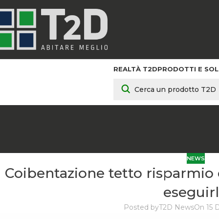
REALTÀ T2D
PRODOTTI E SOL
NEWS
Coibentazione tetto risparmio
eseguir
Posted by
T2D News
On 15 