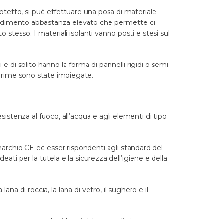
totetto, si può effettuare una posa di materiale
n rendimento abbastanza elevato che permette di
to stesso. I materiali isolanti vanno posti e stesi sul
li e di solito hanno la forma di pannelli rigidi o semi
 prime sono state impiegate.
istenza al fuoco, all’acqua e agli elementi di tipo
 marchio CE ed esser rispondenti agli standard del
ti per la tutela e la sicurezza dell’igiene e della
a di roccia, la lana di vetro, il sughero e il