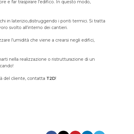
lore e far traspirare l
’
edifico. In questo modo,
hi in laterizio,distruggendo i ponti termici. Si tratta
voro svolto all
’
interno dei cantieri.
zzare l
’
umidità che viene a crearsi negli edifici,
i nella realizzazione o ristrutturazione di un
rcando!
à del cliente,
contatta
T2D
!