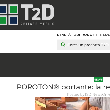
REALTÀ T2D
PRODOTTI E SOL
NEWS
POROTON® portante: la res
Posted by
T2D News
On 6