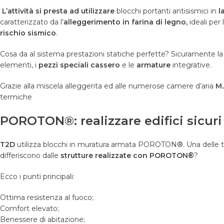
L’attività si presta ad utilizzare
blocchi portanti antisismici in
l
caratterizzato da l’
alleggerimento in farina di legno,
ideali per 
rischio sismico
.
Cosa da al sistema prestazioni statiche perfette? Sicuramente la 
elementi, i
pezzi speciali cassero
e le
armature
integrative.
Grazie alla miscela alleggerita ed alle numerose camere d
’
aria
M.
termiche
POROTON®: realizzare edifici sicuri
T2D
utilizza blocchi in muratura armata POROTON®. Una delle tu
differiscono dalle
strutture realizzate con POROTON®
?
Ecco i punti principali:
Ottima resistenza al fuoco;
Comfort elevato;
Benessere di abitazione;