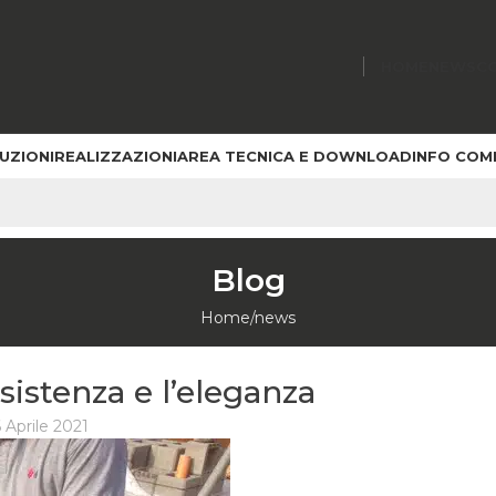
HOME
NEWS
C
UZIONI
REALIZZAZIONI
AREA TECNICA E DOWNLOAD
INFO COM
Blog
Home
news
istenza e l’eleganza
 Aprile 2021