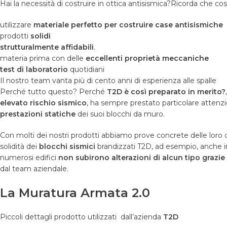
Hai la necessità di costruire in ottica antisismica?Ricorda che co
utilizzare
materiale perfetto per costruire case antisismiche
prodotti
solidi
strutturalmente affidabili
.
materia prima con delle
eccellenti proprietà meccaniche
test di laboratorio
quotidiani
Il nostro team vanta più di cento anni di esperienza alle spalle
Perché tutto questo? Perché
T2D è così preparato in merito?
elevato rischio sismico
, ha sempre prestato particolare attenzi
prestazioni statiche
dei suoi blocchi da muro.
Con molti dei nostri prodotti abbiamo prove concrete delle loro
solidità dei
blocchi sismici
brandizzati T2D, ad esempio, anche in
numerosi edifici
non subirono alterazioni di alcun tipo grazie 
dal team aziendale.
La Muratura Armata 2.0
Piccoli dettagli prodotto utilizzati
dall’azienda
T2D