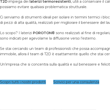
T2D
impiega dei
laterizi termoresistenti
, utili a conservare il ca
possiamo evitare qualsiasi problematica strutturale.
Ci serviamo di strumenti ideali per isolare in termini termici i blocc
di pezzi di alta qualità, realizzati per migliorare il benessere del la
Lo scopo? I laterizi
POROTON®
sono realizzati al fine di regolari
sono indicati per agevolarne la diffusione verso l
’
esterno.
Se stai cercando un team di professionisti che possa accompagnart
immobile, allora il team di T2D è esattamente quello che stai ce
Un’impresa che si concentra sulla qualità e sul benessere e felicit
Scopri tutti i nostri prodotti
Scrivici per una consulenza