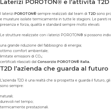
Laterizi POROTON® e l’attività T2D
I laterizi
POROTON®
sempre realizzati dal team di
T2D
sono pro
e murature isolate termicamente in tutte le stagioni. Le pareti re
presenza e forza, qualità e standard sempre molto elevati.
Le strutture realizzate con i laterizi POROTON® si possono indivi
una grande riduzione del fabbisogno di energia;
ottimo comfort ambientale;
limitate emissioni di CO
₂
;
certificati rilasciati dal
Consorzio POROTON® Italia.
T2D l
’
azienda che guarda al futuro
L
’
azienda T2D è una realtà che si prospetta e guarda il futuro, gli
sono sempre:
naturali;
durevoli nel tempo;
termicamente prestazionali.