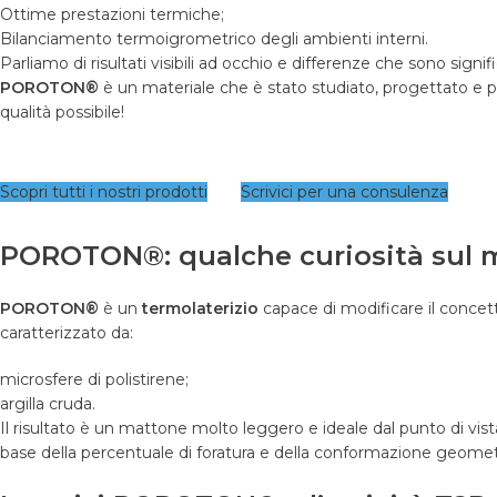
Ottime prestazioni termiche;
Bilanciamento termoigrometrico degli ambienti interni.
Parliamo di risultati visibili ad occhio e differenze che sono signifi
POROTON®
è un materiale che è stato studiato, progettato e p
qualità possibile!
Scopri tutti i nostri prodotti
Scrivici per una consulenza
POROTON®: qualche curiosità sul m
POROTON®
è un
termolaterizio
capace di modificare il concett
caratterizzato da:
microsfere di polistirene;
argilla cruda.
Il risultato è un mattone molto leggero e ideale dal punto di vist
base della percentuale di foratura e della conformazione geomet