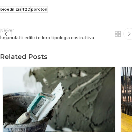
bioedilizia
T2D
poroton
Newer
I manufatti edilizi e loro tipologia costruttiva
Related Posts