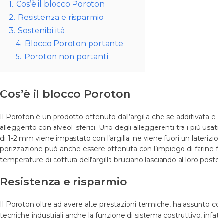
1.
Cos’è il blocco Poroton
2.
Resistenza e risparmio
3.
Sostenibilità
4.
Blocco Poroton portante
5.
Poroton non portanti
Cos’è il blocco Poroton
Il Poroton è un prodotto ottenuto dall’argilla che se additivata 
alleggerito con alveoli sferici. Uno degli alleggerenti tra i più usat
di 1-2 mm viene impastato con l’argilla; ne viene fuori un laterizi
porizzazione può anche essere ottenuta con l’impiego di farine foss
temperature di cottura dell’argilla bruciano lasciando al loro posto pi
Resistenza e risparmio
Il Poroton oltre ad avere alte prestazioni termiche, ha assunto c
tecniche industriali anche la funzione di sistema costruttivo, inf