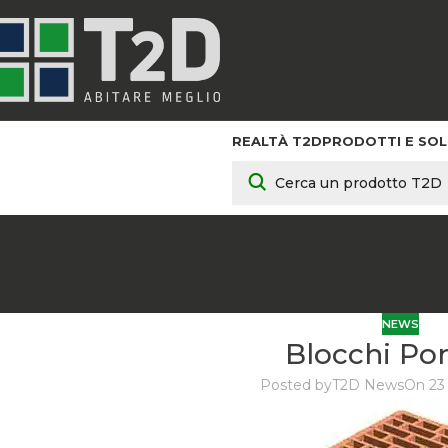
REALTÀ T2D
PRODOTTI E SOL
NEWS
Blocchi Po
Posted by
T2D News
On 23