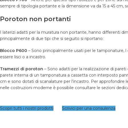
sempre di tipologia portante e la dimensione va da 15 a 45 cm, s
Poroton non portanti
I laterizi adatti per la muratura non portante, hanno differenti di
principalmente di due tipi che si seguito si riportano:
Blocco P600
– Sono principalmente usati per le tamponature, l
essere lisci o a incastro.
Tramezzi di poroton
– Sono adatti per la realizzazione di pareti d
parete interna di un tamponatura a cassetta con interposto panne
cm e sono dotati di scanalature per l’incastro. Per approfondire l
nelle costruzioni moderne è possibile consultare le sezioni dedica
Scopri tutti i nostri prodotti
Scrivici per una consulenza