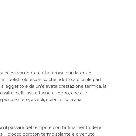
e successivamente cotta fornisce un laterizio
i è il polistirolo espanso che ridotto a piccole parti
o alleggerito e da un’elevata prestazione termica, la
ili di cellulosa o farine di legno, che alle
ccole sfere, alveoli, ripieni di sola aria.
on il passare del tempo e con l’affinamento delle
atti il blocco poroton termoisolante è divenuto