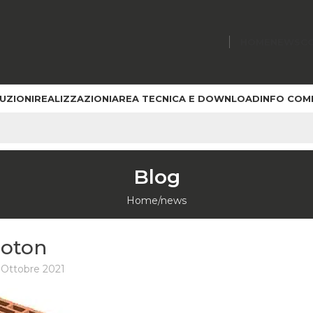
HOME
NEWS
C
UZIONI
REALIZZAZIONI
AREA TECNICA E DOWNLOAD
INFO COM
Blog
Home
news
roton
 Ottobre 2021