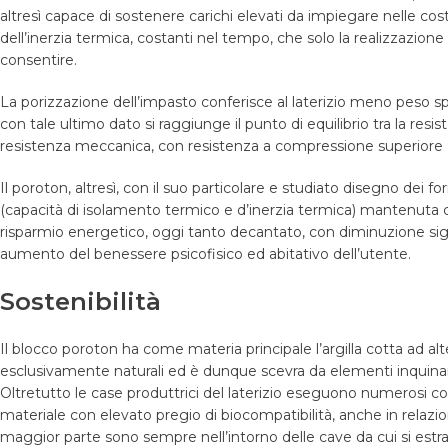
altresì capace di sostenere carichi elevati da impiegare nelle cost
dell’inerzia termica, costanti nel tempo, che solo la realizzazio
consentire.
La porizzazione dell’impasto conferisce al laterizio meno peso
con tale ultimo dato si raggiunge il punto di equilibrio tra la re
resistenza meccanica, con resistenza a compressione superiore
Il poroton, altresì, con il suo particolare e studiato disegno dei f
(capacità di isolamento termico e d’inerzia termica) mantenuta c
risparmio energetico, oggi tanto decantato, con diminuzione signi
aumento del benessere psicofisico ed abitativo dell’utente.
Sostenibilità
Il blocco poroton ha come materia principale l’argilla cotta ad a
esclusivamente naturali ed è dunque scevra da elementi inquinant
Oltretutto le case produttrici del laterizio eseguono numerosi con
materiale con elevato pregio di biocompatibilità, anche in relazio
maggior parte sono sempre nell’intorno delle cave da cui si estr