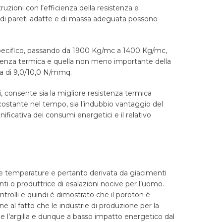
ruzioni con l’efficienza della resistenza e
ne di pareti adatte e di massa adeguata possono
 specifico, passando da 1900 Kg/mc a 1400 Kg/mc,
sistenza termica e quella non meno importante della
 a di 9,0/10,0 N/mmq.
ori, consente sia la migliore resistenza termica
ostante nel tempo, sia l’indubbio vantaggio del
ficativa dei consumi energetici e il relativo
lte temperature e pertanto derivata da giacimenti
i o produttrice di esalazioni nocive per l’uomo.
trolli e quindi è dimostrato che il poroton è
ne al fatto che le industrie di produzione per la
ae l’argilla e dunque a basso impatto energetico dal