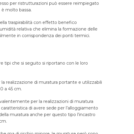
esso per ristrutturazioni può essere reimpiegato
 è molto bassa.
ella traspirabilità con effetto benefico
umidità relativa che elimina la formazione delle
ialmente in corrispondenza dei
ponti termici
.
e tipi che si seguito si riportano con le loro
a realizzazione di muratura portante e utilizzabili
20 a 45 cm.
evalentemente per la realizzazioni di muratura
a caratteristica di avere sede per l’alloggiamento
ella muratura anche per questo tipo l’incastro
 cm.
iche ma di rischio minore, le murature però sono