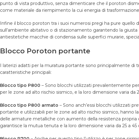
punto di vista produttivo, senza dimenticare che il poroton dism
come materiale da riempimento la cui energia di trasformazione
Infine il blocco poroton tra i suoi numerosi pregi ha pure quello d
sull’ambiente abitativo o di stazionamento garantendo la giusta 
antiestetiche macchie di condensa sulle superfici murarie, spec
Blocco Poroton portante
I laterizi adatti per la muratura portante sono principalmente di tr
caratteristiche principali:
Blocco tipo P800
– Sono blocchi utilizzati prevalentemente per l
per le zone ad alto rischio sismico, e la loro dimensione varia da 
Blocco tipo P800 armato
– Sono anch’essi blocchi utilizzati pr
portante e utilizzabili per le zone ad alto rischio sismico, hanno l
delle armature metalliche con aumento della resistenza propria d
garantisce la mutua tenuta e la loro dimensione varia da 25 a 45
Blocco P700
– Anche per questo tipo l’utilizzo è per zone sism