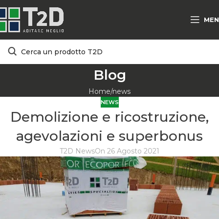
MEN
Blog
Home
news
NEWS
Demolizione e ricostruzione,
agevolazioni e superbonus
T2D News
On 26 Agosto 2021