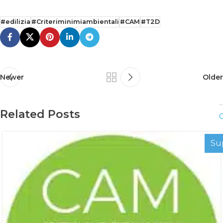
#edilizia
#Criteriminimiambientali
#CAM
#T2D
Newer
Older
Related Posts
C
Su