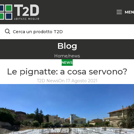
MEN
Blog
Home
news
NEWS
Le pignatte: a cosa servono?
T2D News
On 17 Agosto 2021