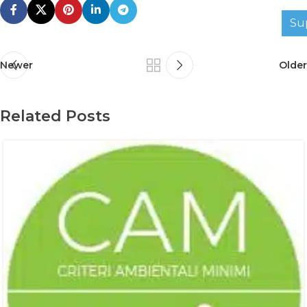
Su
Newer
Older
Related Posts