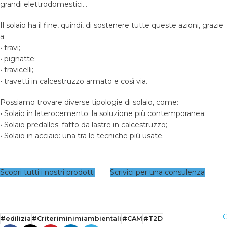
grandi elettrodomestici…
Il solaio ha il fine, quindi, di sostenere tutte queste azioni, grazie
a:
• travi;
• pignatte;
• travicelli;
• travetti in calcestruzzo armato e così via.
Possiamo trovare diverse tipologie di solaio, come:
• Solaio in laterocemento: la soluzione più contemporanea;
• Solaio predalles: fatto da lastre in calcestruzzo;
• Solaio in acciaio: una tra le tecniche più usate.
Scopri tutti i nostri prodotti
Scrivici per una consulenza
C
#edilizia
#Criteriminimiambientali
#CAM
#T2D