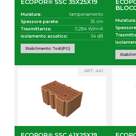
ECOPOR® SSC 35X25X19
ECOP
BLOCC
Muratura:
tamponamento
Muratura:
Spessore parete:
35 cm
Spessore
Trasmittanza:
0,284 W/m
K
2
Trasmitt
Isolamento acustico:
54 dB
Isolamen
Stabilimento: Todi(PG)
Stabili
ART. 441
ECOPOR® SSC 41X25X19
ECOPO