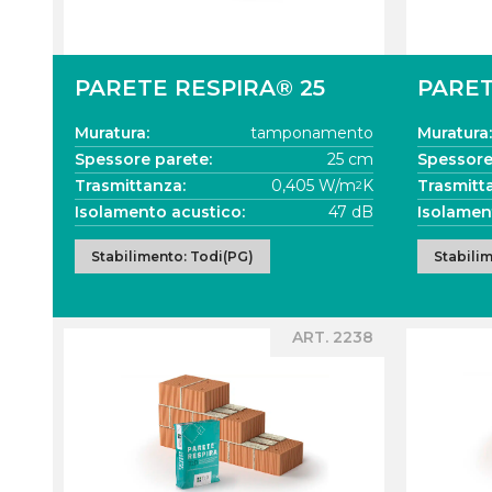
PARETE RESPIRA® 25
PARET
Muratura:
tamponamento
Muratura:
Spessore parete:
25 cm
Spessore
Trasmittanza:
0,405 W/m
K
Trasmitt
2
Isolamento acustico:
47 dB
Isolamen
Stabilimento: Todi(PG)
Stabili
ART. 2238