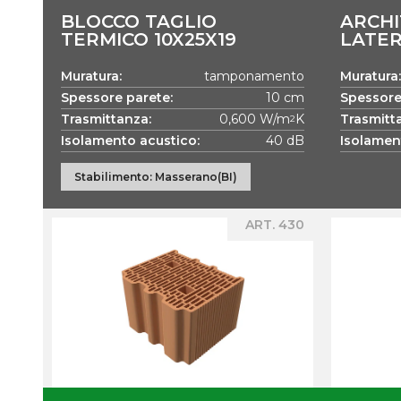
BLOCCO TAGLIO
ARCHI
TERMICO 10X25X19
LATE
Muratura:
tamponamento
Muratura:
Spessore parete:
10 cm
Spessore
Trasmittanza:
0,600 W/m
K
Trasmitt
2
Isolamento acustico:
40 dB
Isolamen
Stabilimento: Masserano(BI)
ART. 430