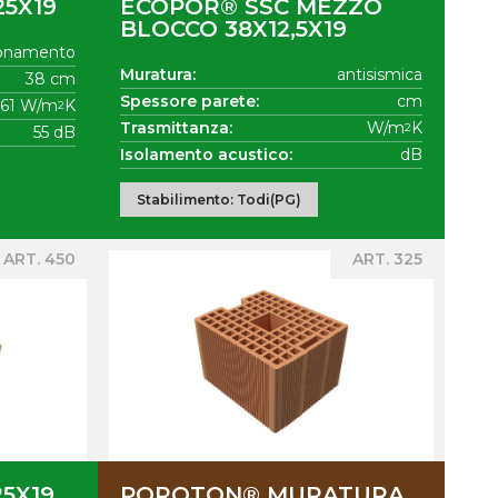
5X19
ECOPOR® SSC MEZZO
BLOCCO 38X12,5X19
onamento
Muratura:
antisismica
38 cm
Spessore parete:
cm
261 W/m
K
2
Trasmittanza:
W/m
K
2
55 dB
Isolamento acustico:
dB
Stabilimento: Todi(PG)
ART. 450
ART. 325
5X19
POROTON® MURATURA