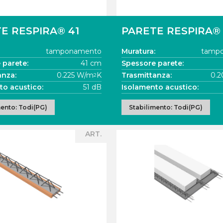
E RESPIRA® 41
PARETE RESPIRA®
tamponamento
Muratura:
tamp
 parete:
41 cm
Spessore parete:
anza:
0.225 W/m
K
Trasmittanza:
0.
2
to acustico:
51 dB
Isolamento acustico:
mento: Todi(PG)
Stabilimento: Todi(PG)
ART.