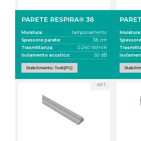
PARETE RESPIRA® 38
PARET
Muratura:
tamponamento
Muratura:
Spessore parete:
38 cm
Spessore
Trasmittanza:
0.240 W/m
K
Trasmitt
2
Isolamento acustico:
50 dB
Isolamen
Stabilimento: Todi(PG)
Stabili
ART.