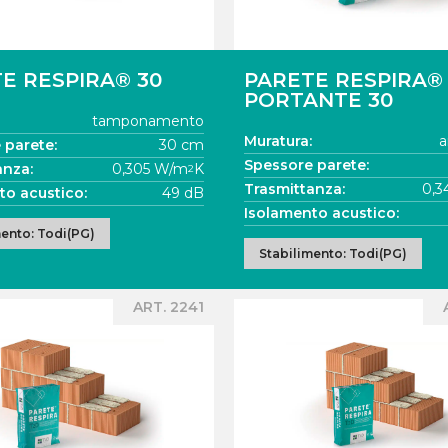
E RESPIRA® 30
PARETE RESPIRA®
PORTANTE 30
tamponamento
Muratura:
a
 parete:
30 cm
Spessore parete:
anza:
0,305 W/m
K
2
Trasmittanza:
0,3
to acustico:
49 dB
Isolamento acustico:
mento: Todi(PG)
Stabilimento: Todi(PG)
ART. 2241