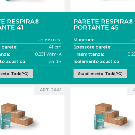
E RESPIRA®
PARETE RESPIRA®
NTE 41
PORTANTE 45
antisismica
Muratura:
a
 parete:
41 cm
Spessore parete:
anza:
0,251 W/m
K
Trasmittanza:
0,
2
to acustico:
54 dB
Isolamento acustico:
mento: Todi(PG)
Stabilimento: Todi(PG)
ART. 2441