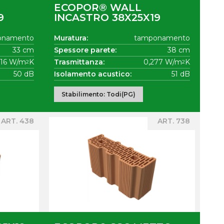
ECOPOR® WALL
9
INCASTRO 38X25X19
onamento
Muratura:
tamponamento
33 cm
Spessore parete:
38 cm
316 W/m
K
Trasmittanza:
0,277 W/m
K
2
2
50 dB
Isolamento acustico:
51 dB
Stabilimento: Todi(PG)
ART. 438
ART. 738