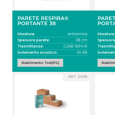
PARETE RESPIRA®
PARET
PORTANTE 38
PORTA
Muratura:
antisismica
Muratura:
Spessore parete:
38 cm
Spessore
Trasmittanza:
0,268 W/m
K
Trasmitt
2
Isolamento acustico:
54 dB
Isolamen
Stabilimento: Todi(PG)
Stabili
ART. 2438