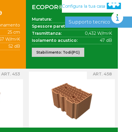
Configura la tua casa
ECOPOR® SSC 25X30X19
9
Muratura:
tamponamento
Supporto tecnico
onamento
Spessore parete:
25 cm
25 cm
Trasmittanza:
0,432 W/m
K
2
767 W/m
K
2
Isolamento acustico:
47 dB
52 dB
Stabilimento: Todi(PG)
ART. 453
ART. 458