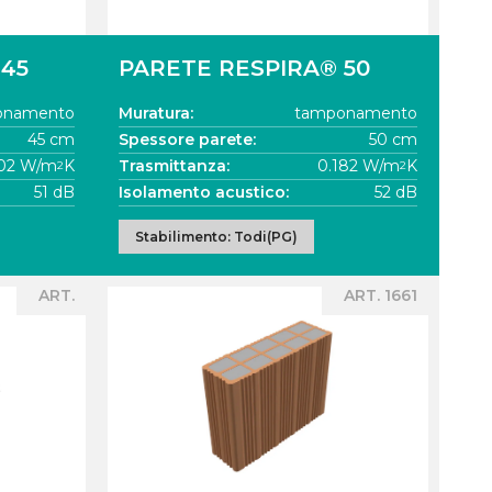
 45
PARETE RESPIRA® 50
onamento
Muratura:
tamponamento
45 cm
Spessore parete:
50 cm
202 W/m
K
Trasmittanza:
0.182 W/m
K
2
2
51 dB
Isolamento acustico:
52 dB
Stabilimento: Todi(PG)
ART.
ART. 1661