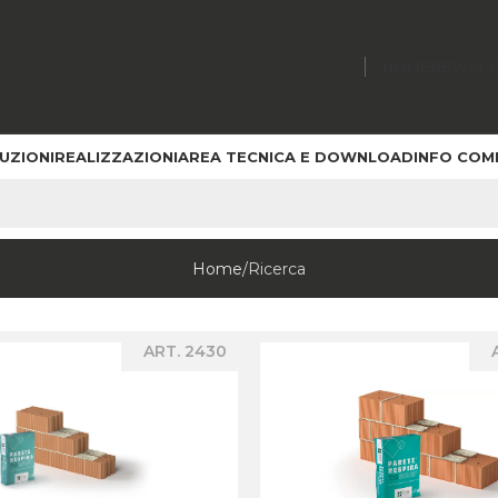
HOME
NEWS
C
UZIONI
REALIZZAZIONI
AREA TECNICA E DOWNLOAD
INFO COM
Home
Ricerca
ART. 2430