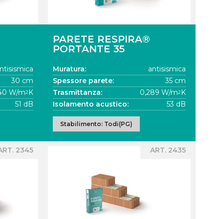
PARETE RESPIRA®
PORTANTE 35
ntisismica
Muratura:
antisismica
30 cm
Spessore parete:
35 cm
40 W/m
K
Trasmittanza:
0,289 W/m
K
2
2
51 dB
Isolamento acustico:
53 dB
Stabilimento: Todi(PG)
ART. 2345
ART. 2435