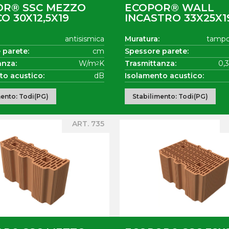
OR® SSC MEZZO
ECOPOR® WALL
O 30X12,5X19
INCASTRO 33X25X1
antisismica
Muratura:
tamp
 parete:
cm
Spessore parete:
anza:
W/m
K
Trasmittanza:
0,
2
to acustico:
dB
Isolamento acustico:
mento: Todi(PG)
Stabilimento: Todi(PG)
ART. 735