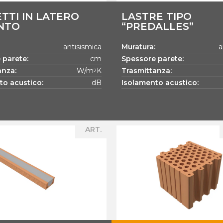
TTI IN LATERO
LASTRE TIPO
NTO
“PREDALLES”
antisismica
Muratura:
a
 parete:
cm
Spessore parete:
anza:
W/m
K
Trasmittanza:
2
to acustico:
dB
Isolamento acustico:
ART.