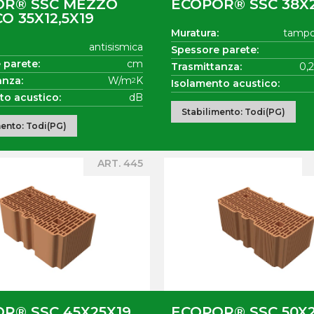
OR® SSC MEZZO
ECOPOR® SSC 38X2
O 35X12,5X19
Muratura:
tamp
antisismica
Spessore parete:
 parete:
cm
Trasmittanza:
0,
anza:
W/m
K
2
Isolamento acustico:
to acustico:
dB
Stabilimento: Todi(PG)
mento: Todi(PG)
ART. 445
R® SSC 45X25X19
ECOPOR® SSC 50X2