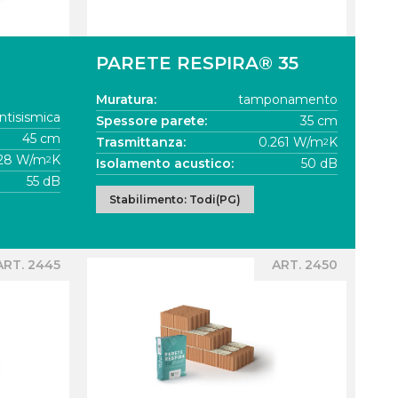
PARETE RESPIRA® 35
Muratura:
tamponamento
ntisismica
Spessore parete:
35 cm
45 cm
Trasmittanza:
0.261 W/m
K
2
228 W/m
K
2
Isolamento acustico:
50 dB
55 dB
Stabilimento: Todi(PG)
ART. 2445
ART. 2450