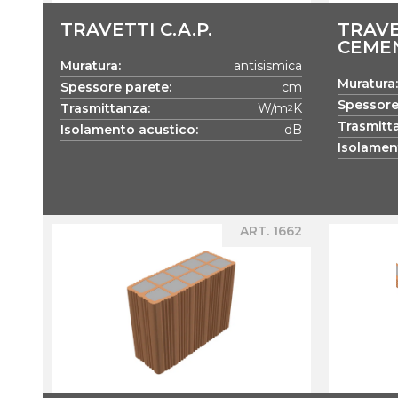
TRAVETTI C.A.P.
TRAVE
CEME
Muratura:
antisismica
Muratura:
Spessore parete:
cm
Spessore
Trasmittanza:
W/m
K
2
Trasmitt
Isolamento acustico:
dB
Isolamen
ART. 1662