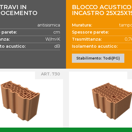
TRAVI IN
BLOCCO ACUSTICO
ROCEMENTO
INCASTRO 25X25X1
antisismica
Muratura:
tamp
 parete:
cm
Spessore parete:
anza:
W/m
K
Trasmittanza:
0,
2
to acustico:
dB
Isolamento acustico:
Stabilimento: Todi(PG)
ART. 730