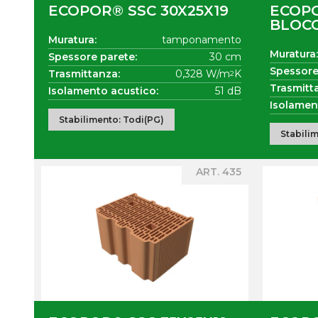
ECOPOR® SSC 30X25X19
ECOP
BLOCC
Muratura:
tamponamento
Muratura:
Spessore parete:
30 cm
Spessore
Trasmittanza:
0,328 W/m
K
2
Trasmitt
Isolamento acustico:
51 dB
Isolamen
Stabilimento: Todi(PG)
Stabili
ART. 435