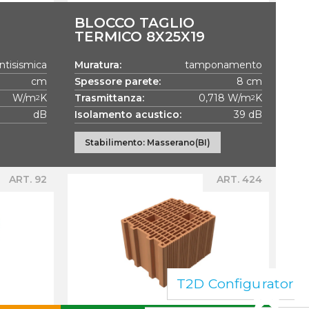
BLOCCO TAGLIO
TERMICO 8X25X19
ntisismica
Muratura:
tamponamento
cm
Spessore parete:
8 cm
W/m
K
Trasmittanza:
0,718 W/m
K
2
2
dB
Isolamento acustico:
39 dB
Stabilimento: Masserano(BI)
ART. 92
ART. 424
T2D Configurator