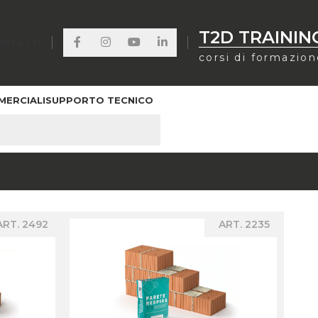
T2D TRAININ
ONTATTI
corsi di formazio
MERCIALI
SUPPORTO TECNICO
ART. 2492
ART. 2235