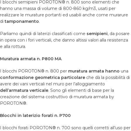
I blocchi semipieni POROTON® n. 800 sono elementi che
hanno una massa di volume di 800-860 kg/m3, usati per
realizzare le murature portanti ed usabili anche come murarure
di
tamponamento
.
Parliamo quindi di laterizi classificati come
semipieni
, da posare
in opera con i fori verticali, che danno altissi valori alla resistenza
e alla rottura.
Muratura armata n. P800 MA
I blocchi POROTON® n. 800 per
muratura armata hanno
una
conformazione geometrica
particolare
che dà la possibilità di
avere dei vani verticali nel muro per l’alloggiamento
dell’armatura verticale
. Sono gli elementi di base per la
creazione del sistema costruttivo di muratura armata by
POROTON®.
Blocchi in laterizio forati n. P700
I blocchi forati POROTON® n. 700 sono quelli corretti all’uso per