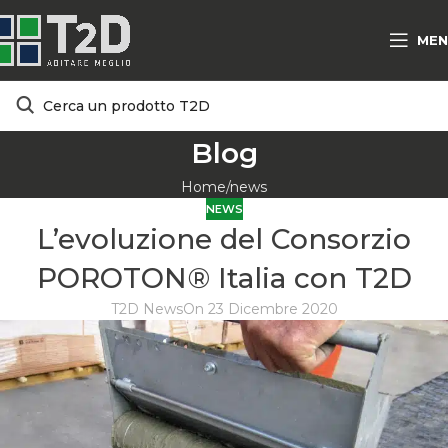
MEN
Blog
Home
news
NEWS
L’evoluzione del Consorzio
POROTON® Italia con T2D
T2D News
On 23 Dicembre 2020