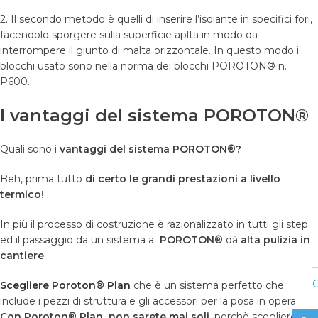
2. Il secondo metodo è quelli di inserire l’isolante in specifici fori,
facendolo sporgere sulla superficie aplta in modo da
interrompere il giunto di malta orizzontale. In questo modo i
blocchi usato sono nella norma dei blocchi POROTON® n.
P600.
I vantaggi del sistema POROTON®
Quali sono i
vantaggi del sistema POROTON®?
Beh, prima tutto
di certo le grandi prestazioni a livello
termico!
In più il processo di costruzione è razionalizzato in tutti gli step
ed il passaggio da un sistema a
POROTON®
dà
alta pulizia in
cantiere
.
C
Scegliere Poroton® Plan
che è un sistema perfetto che
include i pezzi di struttura e gli accessori per la posa in opera.
Con Poroton® Plan non sarete mai soli,
perchè scegliere