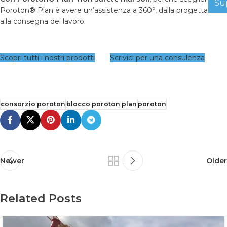
Su
Poroton® Plan è avere un’assistenza a 360°, dalla progettazione
alla consegna del lavoro.
Scopri tutti i nostri prodotti
Scrivici per una consulenza
consorzio poroton
blocco poroton plan
poroton
Newer
Older
Related Posts