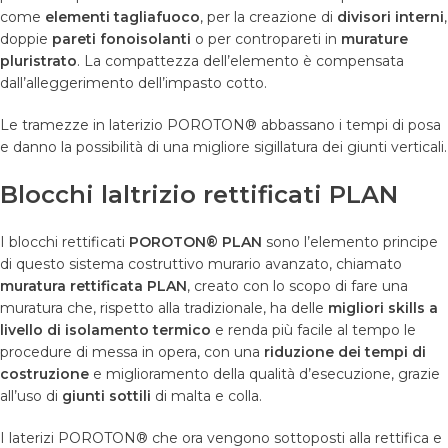
come
elementi tagliafuoco
, per la creazione di
divisori interni
,
doppie
pareti fonoisolanti
o per contropareti in
murature
pluristrato
. La compattezza dell’elemento è compensata
dall’alleggerimento dell’impasto cotto.
Le tramezze in laterizio POROTON® abbassano i tempi di posa
e danno la possibilità di una migliore sigillatura dei giunti verticali.
Blocchi laltrizio rettificati PLAN
I blocchi rettificati
POROTON® PLAN
sono l’elemento principe
di questo sistema costruttivo murario avanzato, chiamato
muratura rettificata PLAN
, creato con lo scopo di fare una
muratura che, rispetto alla tradizionale, ha delle
migliori skills a
livello di isolamento termico
e renda più facile al tempo le
procedure di messa in opera, con una
riduzione dei tempi di
costruzione
e miglioramento della qualità d’esecuzione, grazie
all’uso di
giunti sottili
di malta e colla.
I laterizi POROTON® che ora vengono sottoposti alla rettifica e