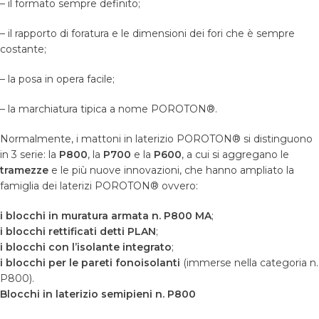
– il formato sempre definito;
– il rapporto di foratura e le dimensioni dei fori che è sempre
costante;
– la posa in opera facile;
– la marchiatura tipica a nome POROTON®.
Normalmente, i mattoni in laterizio POROTON® si distinguono
in 3 serie: la
P800
, la
P700
e la
P600
, a cui si aggregano le
tramezze
e le più nuove innovazioni, che hanno ampliato la
famiglia dei laterizi POROTON® ovvero:
i blocchi in
muratura armata n. P800 MA
;
i blocchi rettificati detti PLAN
;
i blocchi con l’isolante integrato
;
i blocchi per le pareti fonoisolanti
(immerse nella categoria n.
P800).
Blocchi in laterizio semipieni n. P800